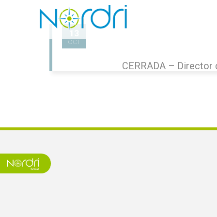
13
OCT
CERRADA – Director 